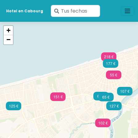
Ingresa
Hotel en Cabourg
tus
fechas
+
−
218 €
177 €
55 €
107 €
60 €
151 €
65 €
125 €
127 €
102 €