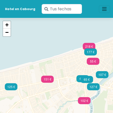
Ingresa
Hotel en Cabourg
tus
fechas
+
−
218 €
177 €
55 €
107 €
60 €
151 €
65 €
125 €
127 €
102 €