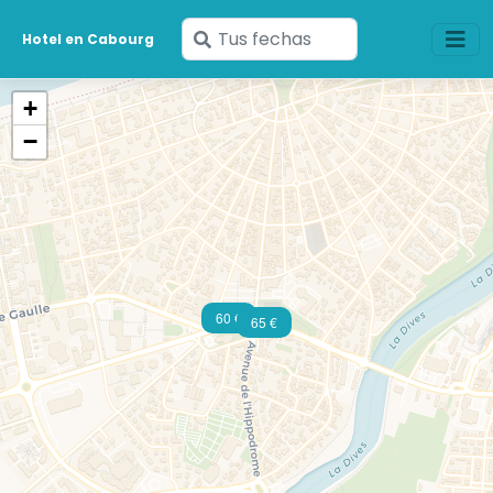
Ingresa
Hotel en Cabourg
tus
fechas
+
−
60 €
65 €