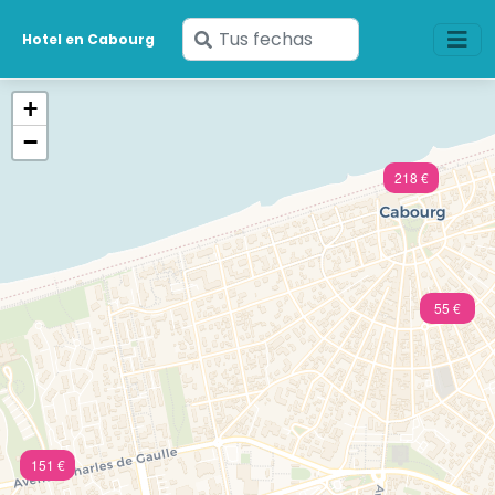
Ingresa
Hotel en Cabourg
tus
fechas
+
−
218 €
55 €
151 €