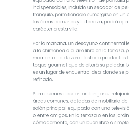
equipada con una televisión de pantalla 
indispensables, incluido un secador de pel
tranquilo, permitiéndole sumergirse en un 
las áreas comunes y la terraza, podrá apre
carácter a esta villa.
Por la mañana, un desayuno continental le
a la chimenea o al aire libre en la terraza, 
momento de dulzura destaca productos fre
toque gourmet que deleitará su paladar. 
es un lugar de encuentro ideal donde se 
refinado.
Para quienes desean prolongar su relajació
áreas comunes, dotadas de mobiliario de ép
salón principal, equipado con una televisi
o entre amigos. En la terraza o en los jardin
cómodamente, con un buen libro o simplem