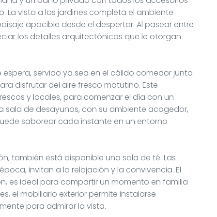
plana y un baño privado con todos los accesorios
o. La vista a los jardines completa el ambiente
paisaje apacible desde el despertar. Al pasear entre
ciar los detalles arquitectónicos que le otorgan
 espera, servido ya sea en el cálido comedor junto
para disfrutar del aire fresco matutino. Este
scos y locales, para comenzar el día con un
La sala de desayunos, con su ambiente acogedor,
puede saborear cada instante en un entorno
n, también está disponible una sala de té. Las
oca, invitan a la relajación y la convivencia. El
ón, es ideal para compartir un momento en familia
es, el mobiliario exterior permite instalarse
ente para admirar la vista.