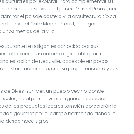
es culturales por explorar. Para complementar su
a enriquecer su visita. El paseo Marcel Proust, uno
admirar el paisaje costero y la arquitectura típica
én lo lleva al Café Marcel Proust, un lugar
nos metros de la villa.
restaurante Le Baligan es conocido por sus
cos, ofreciendo un entorno agradable para
cina estación de Deauville, accesible en pocos
ida costera normanda, con su propio encanto y sus
ales de Dives-sur-Mer, un pueblo vecino donde
ocales, ideal para llevarse algunos recuerdos
s de los productos locales también apreciarán la
scapada gourmet por el campo normando donde la
úa desde hace siglos.