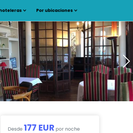
hoteleras
Por ubicaciones
177 EUR
Desde
por noche