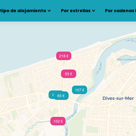
 tipo de alojamiento
Por estrellas
Por cadenas 
218 €
55 €
107 €
60 €
65 €
102 €