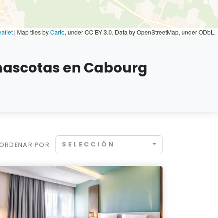
aflet
|
Map tiles by
Carto
, under CC BY 3.0. Data by OpenStreetMap, under ODbL.
 mascotas en Cabourg
SELECCIÓN
ORDENAR POR