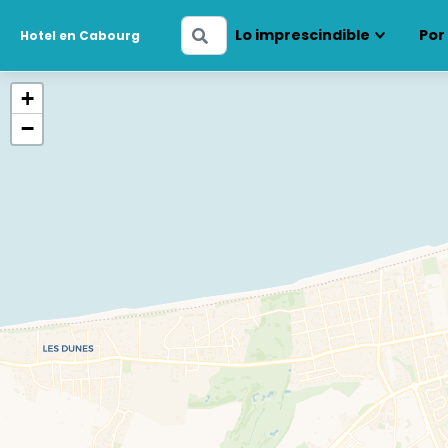
Ingresa
Lo imprescindible
Por
Hotel en Cabourg
tus
fechas
+
−