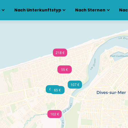
s
Nach Unterkunftstyp
Nach Sternen
Nac
218 €
55 €
107 €
60 €
65 €
102 €