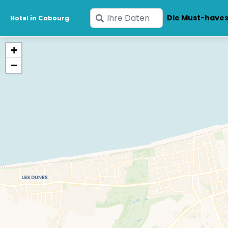
Geben
Die Must-have
Hotel in Cabourg
Sie
Ihre
+
Daten
−
ein