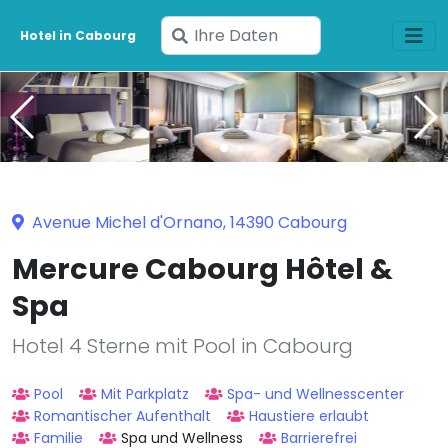
Geben
Hotel in Cabourg
Sie
Ihre
Daten
ein
Avenue Michel d'Ornano, 14390 Cabourg
Mercure Cabourg Hôtel &
Spa
Hotel 4 Sterne mit Pool in Cabourg
Pool
Mit Parkplatz
Spa- und Wellnesscenter
Romantischer Aufenthalt
Haustiere erlaubt
Familie
Spa und Wellness
Barrierefrei