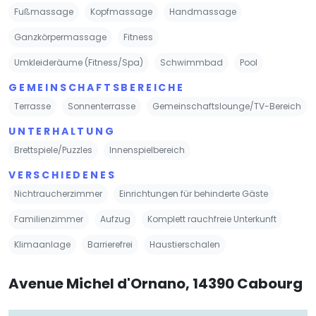
Fußmassage
Kopfmassage
Handmassage
Ganzkörpermassage
Fitness
Umkleideräume (Fitness/Spa)
Schwimmbad
Pool
GEMEINSCHAFTSBEREICHE
Terrasse
Sonnenterrasse
Gemeinschaftslounge/TV-Bereich
UNTERHALTUNG
Brettspiele/Puzzles
Innenspielbereich
VERSCHIEDENES
Nichtraucherzimmer
Einrichtungen für behinderte Gäste
Familienzimmer
Aufzug
Komplett rauchfreie Unterkunft
Klimaanlage
Barrierefrei
Haustierschalen
Avenue Michel d'Ornano, 14390 Cabourg