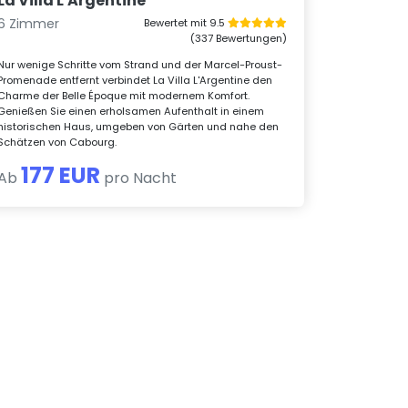
La Villa L'Argentine
6 Zimmer
Bewertet mit 9.5
(337 Bewertungen)
Nur wenige Schritte vom Strand und der Marcel-Proust-
Promenade entfernt verbindet La Villa L'Argentine den
Charme der Belle Époque mit modernem Komfort.
Genießen Sie einen erholsamen Aufenthalt in einem
historischen Haus, umgeben von Gärten und nahe den
Schätzen von Cabourg.
177 EUR
Ab
pro Nacht