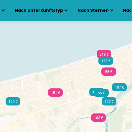
s
Nach Unterkunftstyp
Nach Sternen
Nac
218 €
177 €
55 €
107 €
60 €
151 €
65 €
125 €
127 €
102 €