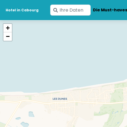
Geben
Die Must-have
Hotel in Cabourg
Sie
Ihre
+
Daten
−
ein