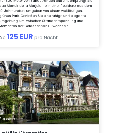
Nur 300 Meter von Sandstränden entfernt empfängt Sie
das Manoir de la Marjolaine in einer Residenz aus dem
19. Jahrhundert, umgeben von einem weitläufigen,
grünen Park. Genießen Sie eine ruhige und elegante
Umgebung, um zwischen Strandentspannung und
Momenten der Gelassenheit zu wechseln.
125 EUR
Ab
pro Nacht
Pension