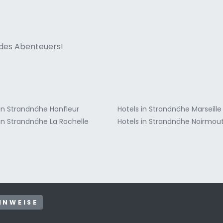
ne italian
n des Abenteuers!
 in Strandnähe Honfleur
Hotels in Strandnähe Marseille
 in Strandnähe La Rochelle
Hotels in Strandnähe Noirmout
INWEISE