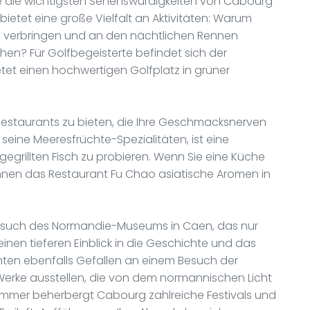
ie die wichtigsten Sehenswürdigkeiten von Cabourg
etet eine große Vielfalt an Aktivitäten: Warum
n verbringen und an den nächtlichen Rennen
hen? Für Golfbegeisterte befindet sich der
et einen hochwertigen Golfplatz in grüner
estaurants zu bieten, die Ihre Geschmacksnerven
seine Meeresfrüchte-Spezialitäten, ist eine
egrillten Fisch zu probieren. Wenn Sie eine Küche
hnen das Restaurant Fu Chao asiatische Aromen in
n Besuch des Normandie-Museums in Caen, das nur
einen tieferen Einblick in die Geschichte und das
nnten ebenfalls Gefallen an einem Besuch der
t Werke ausstellen, die von dem normannischen Licht
Sommer beherbergt Cabourg zahlreiche Festivals und