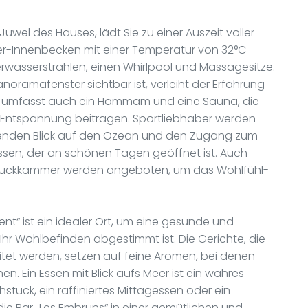
wel des Hauses, lädt Sie zu einer Auszeit voller
r-Innenbecken mit einer Temperatur von 32°C
erwasserstrahlen, einen Whirlpool und Massagesitze.
anoramafenster sichtbar ist, verleiht der Erfahrung
ch umfasst auch ein Hammam und eine Sauna, die
ur Entspannung beitragen. Sportliebhaber werden
enden Blick auf den Ozean und den Zugang zum
sen, der an schönen Tagen geöffnet ist. Auch
 Druckkammer werden angeboten, um das Wohlfühl-
t“ ist ein idealer Ort, um eine gesunde und
r Wohlbefinden abgestimmt ist. Die Gerichte, die
itet werden, setzen auf feine Aromen, bei denen
n. Ein Essen mit Blick aufs Meer ist ein wahres
hstück, ein raffiniertes Mittagessen oder ein
e Bar „Les Embruns“ in einer gemütlichen und