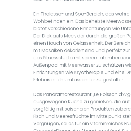
Ein Thalasso- und Spa-Bereich, das wahre Ju
Wohlbefinden ein. Das beheizte Meerwasse
bietet verschiedene Einrichtungen wie Unt
Der Blick aufs Meer, der durch die großen P
einen Hauch von Gelassenheit. Der Berei
mit Mosaiken dekoriert sind und perfekt z
das Fitnessstudio mit seinem atemberaub
Außenpool mit Meerwasser zu schätzen wis
Einrichtungen wie Kryotherapie und eine
Erlebnis noch umfassender zu gestalten.
Das Panoramarestaurant „Le Poisson d’Argen
ausgewogene Küche zu genießen, die auf Ih
sorgfältig mit saisonalen Produkten zubere
Fisch und Meeresfrüchte im Mittelpunkt stehe
Vergnügen, sei es für ein vitaminreiches Frü
Gourmet-Dinner. Am Abend empfängt Sie di