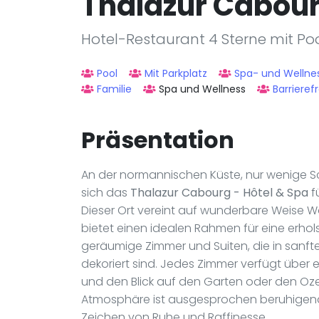
Thalazur Cabour
Hotel-Restaurant 4 Sterne mit Po
Pool
Mit Parkplatz
Spa- und Wellne
Familie
Spa und Wellness
Barrierefr
Präsentation
An der normannischen Küste, nur wenige Sc
sich das
Thalazur Cabourg - Hôtel & Spa
f
Dieser Ort vereint auf wunderbare Weise 
bietet einen idealen Rahmen für eine erhol
geräumige Zimmer und Suiten, die in sanft
dekoriert sind. Jedes Zimmer verfügt über 
und den Blick auf den Garten oder den Oze
Atmosphäre ist ausgesprochen beruhigend u
Zeichen von Ruhe und Raffinesse.