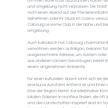
Um Ihren Aufenthalt abzurunden, sollten S
und Umgebung nicht verpassen. Die Stadt bi
nicht einen Abend auf der Pferderennbah
teilnehmen oder Ihr Glück im Casino versuc
Cabourg Le Home Club in der Nähe und biet
Umgebung.
Auch kulinarisch hat Cabourg charmante R
verwöhnen werden. Le Baligan, bekannt für 
ausgezeichnete Adresse, um Austern oder g
aus anderen Ländern bevorzugen, bietet I
einem angenehmen Ambiente.
Für einen kulturellen Akzent lohnt sich ei
eine kurze Autofahrt entfernt ist und Ihnen 
Erbe der Region bietet. Kunstliebhaber kö
lokalen Galerien in Honfleur finden, die of
und den Landschaften inspiriert sind. Im 