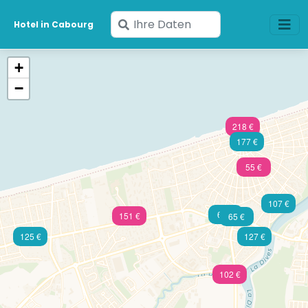
Geben
Hotel in Cabourg
Sie
Ihre
+
Daten
−
ein
218 €
177 €
55 €
107 €
60 €
151 €
65 €
125 €
127 €
102 €