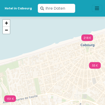
Geben
Hotel in Cabourg
Sie
Ihre
+
Daten
−
ein
218 €
55 €
151 €