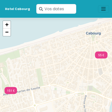
Saisissez
Hotel Cabourg
vos
dates
+
−
55 €
151 €