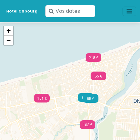
Saisissez
Hotel Cabourg
vos
dates
+
−
218 €
55 €
60 €
151 €
65 €
102 €