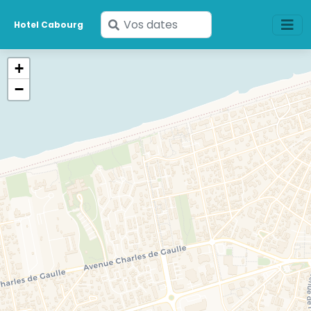
Saisissez
Hotel Cabourg
vos
dates
+
−