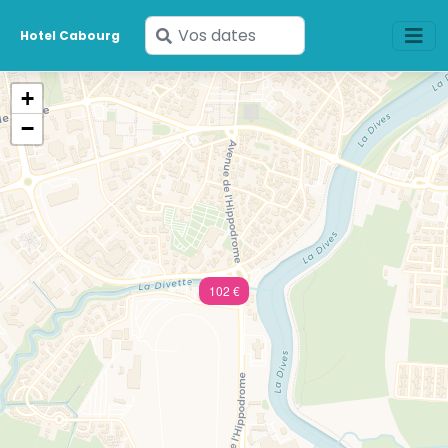
Saisissez
Hotel Cabourg
vos
dates
+
−
102 €