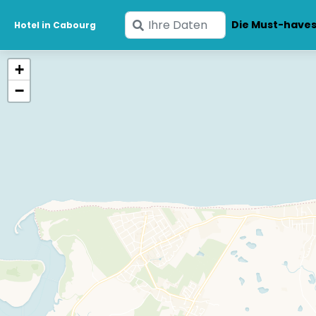
Geben
Die Must-have
Hotel in Cabourg
Sie
Ihre
+
Daten
−
ein