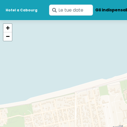
Inserisci
Gli indispensab
Hotel a Cabourg
le
tue
+
date
−