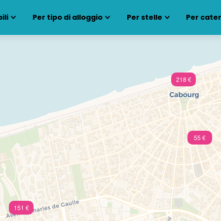
ili
Per tipo di alloggio
Per stelle
Per cate
218 €
55 €
151 €