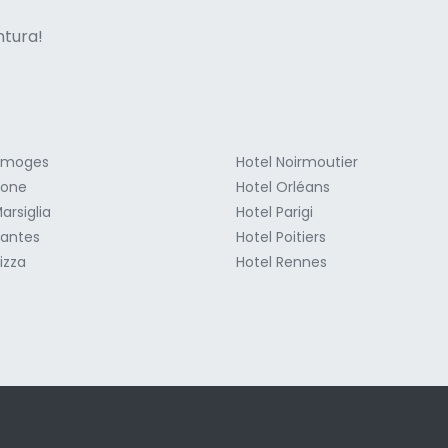
ne italian
entura!
Limoges
Hotel Noirmoutier
ione
Hotel Orléans
arsiglia
Hotel Parigi
Nantes
Hotel Poitiers
izza
Hotel Rennes